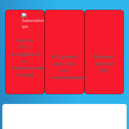
Service
IPTV
exceptionnel
Prix ​​garanti
Paiement
ou
pour tous
sécurisé
remboursement
vos
SSL
intégral
renouvellements